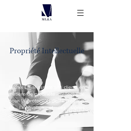
Propriété Intellectuelle
Michel Laval assiste ses clients en
matière de propriété intellectuelle
pour la protection de la création,
de l’innovation et des signes
distinctifs.